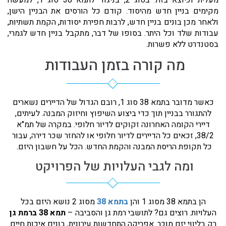
מעלית וכיוצא בזה. בסוג 2, בניגוד לתמא 38 סוג 1, למעשה
מקימים בניין חדש מהיסוד. קודם כל הורסים את הבניין הישן,
ולאחר מכן בונים בניין חדש, לרבות חפירת יסודות, הקמת תשתיות,
עבודות שלד וכל היתר. בסופו של דבר, מתקבל בניין חדש לגמרי,
בסטנדרט ללא פשרות.
מה קורה בזמן העבודות
כאשר מדובר בתמא 38 סוג 1, רובם הגדול של הדיירים נשארים
להתגורר בבניין תוך כדי ביצוע השיפוץ וחיזוק המבנה. לעיתים,
דיירי הקומה האחרונה זקוקים לדיור חלופי. במקרה של תמ"א
38/2, זכאים כל הדיירים לדיור חלופי או להחזר שכר דירה, עבור
כל תקופת הריסת המבנה והקמת החדש. הכל על חשבון היזם.
ומה לגבי העלויות של הפרויקט
הן בתמא 38 מסוג 1 והן
בתמא 38
מסוג 2 נושא היזם בכל
העלויות. רוצים גם? לתושבי רמת גן והסביבה –
תמא 38 ברמת גן
רק בליווי יזם מוכר. אפריקה התחדשות עירונית, בונים איכות חיים